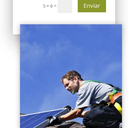
Enviar
=
5 + 6