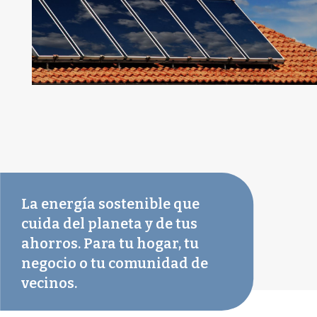
La energía sostenible que
cuida del planeta y de tus
ahorros. Para tu hogar, tu
negocio o tu comunidad de
vecinos.