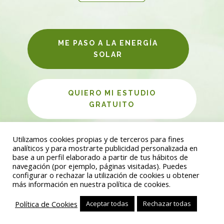
ME PASO A LA ENERGÍA
SOLAR
QUIERO MI ESTUDIO
GRATUITO
Utilizamos cookies propias y de terceros para fines
analíticos y para mostrarte publicidad personalizada en
SR ENERGÍA | Placas fotovoltáicas, Puntos de recarga para
base a un perfil elaborado a partir de tus hábitos de
navegación (por ejemplo, páginas visitadas). Puedes
vehículos eléctricos, Ahorro energía | admin@srenergia.es
configurar o rechazar la utilización de cookies u obtener
| 922 035 412
más información en nuestra política de cookies.
Política de Cookies
Aceptar todas
Rechazar todas