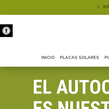
ad

Abrir barra de herramientas
INICIO
PLACAS SOLARES
P
EL AUTO
ES NUEST