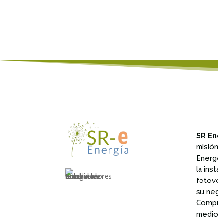
SR En
misió
Energ
la ins
fotov
su ne
Compr
medio