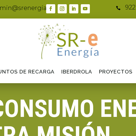
922
min@srenergia.es

UNTOS DE RECARGA
IBERDROLA
PROYECTOS
CONSUMO EN
RA MISIÓN.