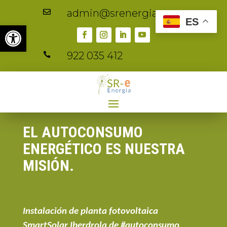
admin@srenergia.es

ES
Abrir barra de herramientas
922 035 412

EL AUTOCONSUMO
ENERGÉTICO ES NUESTRA
MISIÓN.
Instalación de planta fotovoltaica
SmartSolar Iberdrola de #autoconsumo