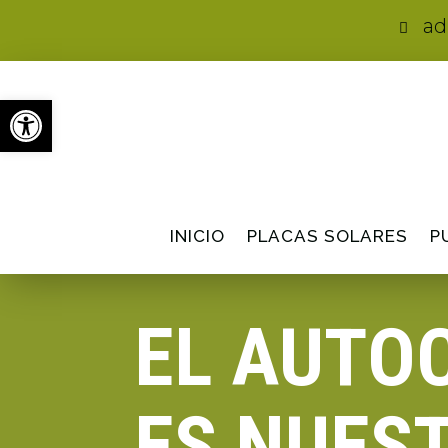
ad

Abrir barra de herramientas
INICIO
PLACAS SOLARES
P
EL AUTO
ES NUEST