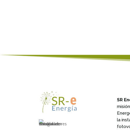
SR En
misió
Energ
la ins
fotov