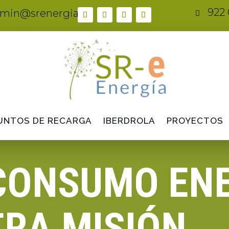
922 
min@srenergia.es

UNTOS DE RECARGA
IBERDROLA
PROYECTOS
CONSUMO EN
RA MISIÓN.