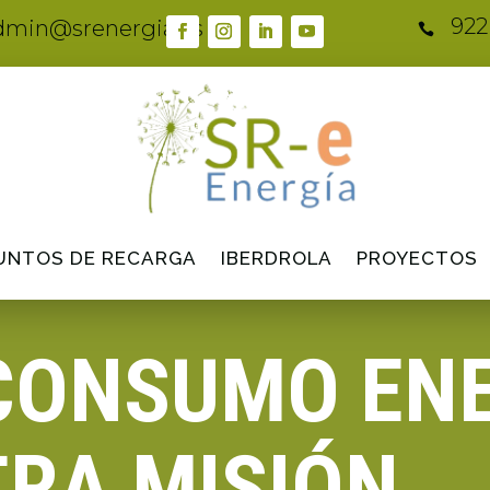
922
dmin@srenergia.es

UNTOS DE RECARGA
IBERDROLA
PROYECTOS
CONSUMO EN
RA MISIÓN.