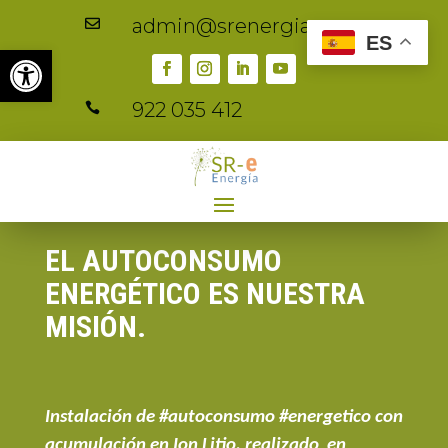
admin@srenergia.es

ES
Abrir barra de herramientas
922 035 412

EL AUTOCONSUMO
ENERGÉTICO ES NUESTRA
MISIÓN.
Instalación de #autoconsumo #energetico con
acumulación en Ion Litio, realizado en