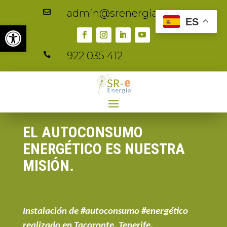
admin@srenergia.es

ES
Abrir barra de herramientas
922 035 412

EL AUTOCONSUMO
ENERGÉTICO ES NUESTRA
MISIÓN.
Instalación de #autoconsumo #energético
realizado en Tacoronte, Tenerife.