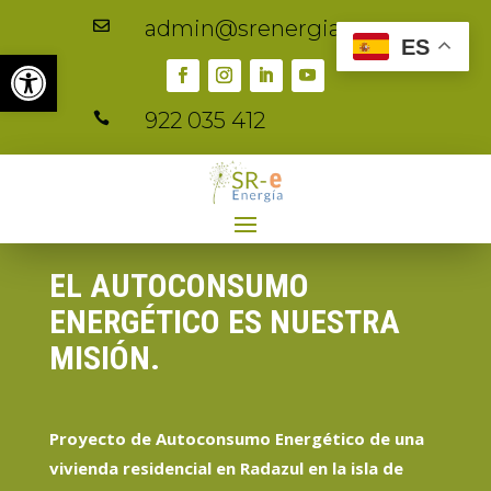
admin@srenergia.es

ES
Abrir barra de herramientas
922 035 412

EL AUTOCONSUMO
ENERGÉTICO ES NUESTRA
MISIÓN.
Proyecto de Autoconsumo Energético de una
vivienda residencial en Radazul en la isla de