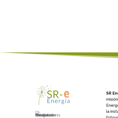
SR En
misió
Energ
la ins
fotov