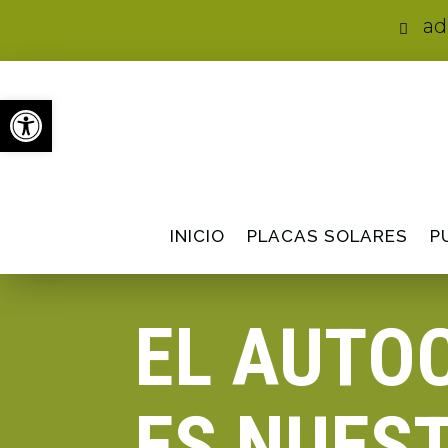
ad

Abrir barra de herramientas
INICIO
PLACAS SOLARES
P
EL AUTO
ES NUEST