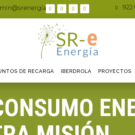
922 
min@srenergia.es

UNTOS DE RECARGA
IBERDROLA
PROYECTOS
CONSUMO EN
RA MISIÓN.