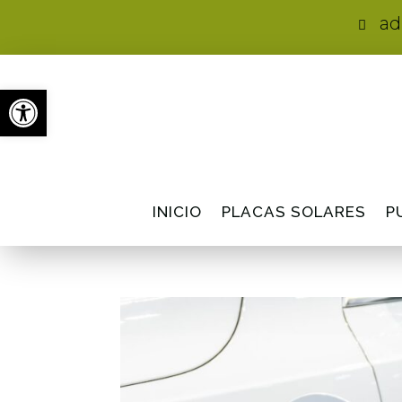
ad

Abrir barra de herramientas
INICIO
PLACAS SOLARES
P