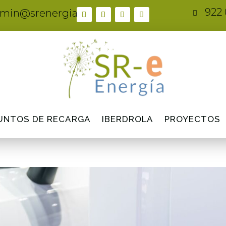
922 
min@srenergia.es

UNTOS DE RECARGA
IBERDROLA
PROYECTOS