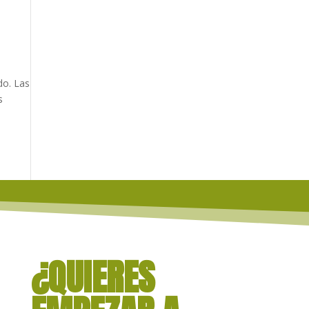
do. Las
s
¿QUIERES