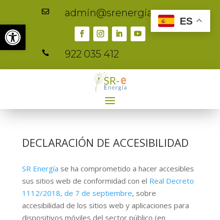
admin@srenergia.es

ES
Abrir barra de herramientas
922 035 412

DECLARACIÓN DE ACCESIBILIDAD
SR Energía
se ha comprometido a hacer accesibles
sus sitios web de conformidad con el
Real Decreto
1112/2018, de 7 de septiembre
, sobre
accesibilidad de los sitios web y aplicaciones para
dispositivos móviles del sector público (en