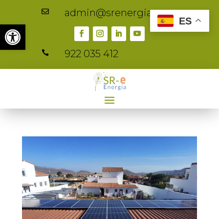
admin@srenergia.es

ES
Abrir barra de herramientas
922 035 412
