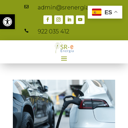
admin@srenergia.es

ES
Abrir barra de herramientas
922 035 412
