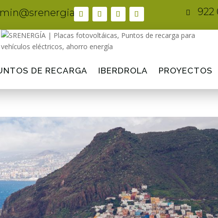
922 
min@srenergia.es

UNTOS DE RECARGA
IBERDROLA
PROYECTOS