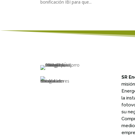
bonificación IBI para que...
SR En
misió
Energ
la ins
fotov
su ne
Compr
medio
empre