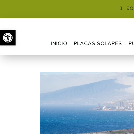
ad

Abrir barra de herramientas
INICIO
PLACAS SOLARES
P