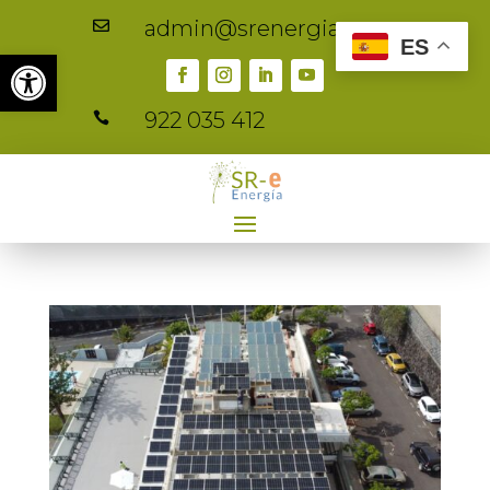
admin@srenergia.es

ES
Abrir barra de herramientas
922 035 412
