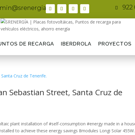
922 
min@srenergia.es

UNTOS DE RECARGA
IBERDROLA
PROYECTOS
an Sebastian Street, Santa Cruz de
ltaic plant installation of #self-consumption #energy made in a hous
 Installed to achieve these energy savings 8modules Longi Solar 455W.