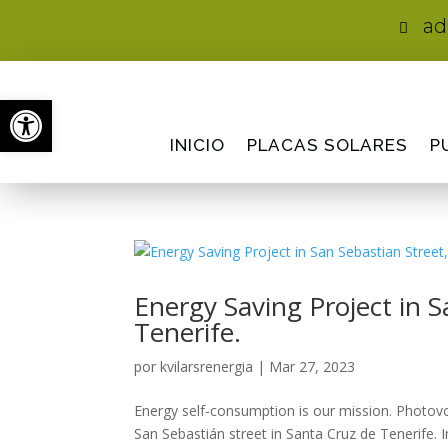
ad

Abrir barra de herramientas
INICIO
PLACAS SOLARES
P
Energy Saving Project in S
Tenerife.
por
kvilarsrenergia
|
Mar 27, 2023
Energy self-consumption is our mission. Photovo
San Sebastián street in Santa Cruz de Tenerife.