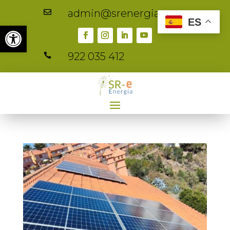
admin@srenergia.es

ES
Abrir barra de herramientas
922 035 412
