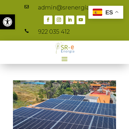
admin@srenergia.es

ES
Abrir barra de herramientas
922 035 412
