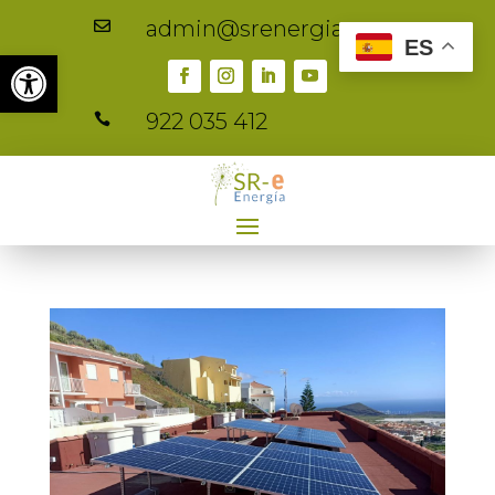
admin@srenergia.es

ES
Abrir barra de herramientas
922 035 412
