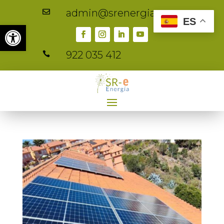
admin@srenergia.es

ES
Abrir barra de herramientas
922 035 412
