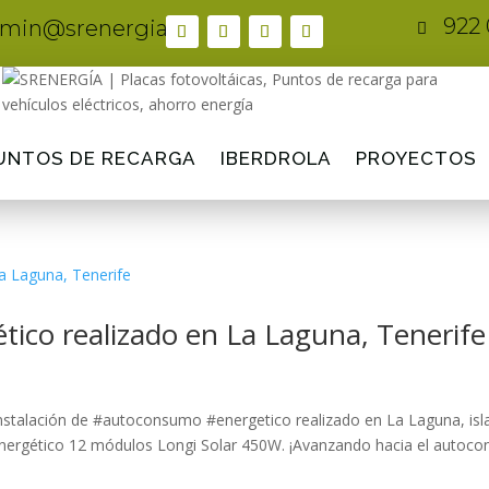
922 
min@srenergia.es

UNTOS DE RECARGA
IBERDROLA
PROYECTOS
tico realizado en La Laguna, Tenerife
nstalación de #autoconsumo #energetico realizado en La Laguna, isl
o energético 12 módulos Longi Solar 450W. ¡Avanzando hacia el autoc