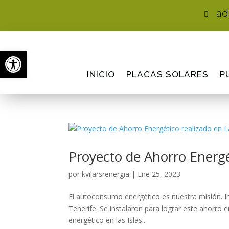
ad

Abrir barra de herramientas
INICIO
PLACAS SOLARES
P
Proyecto de Ahorro Energé
por
kvilarsrenergia
|
Ene 25, 2023
El autoconsumo energético es nuestra misión. I
Tenerife. Se instalaron para lograr este ahorr
energético en las Islas...