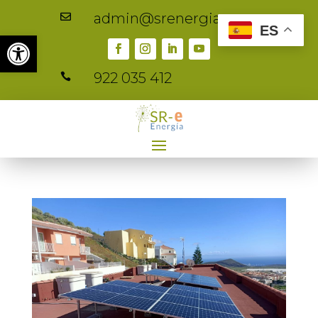
admin@srenergia.es

ES
Abrir barra de herramientas
922 035 412
